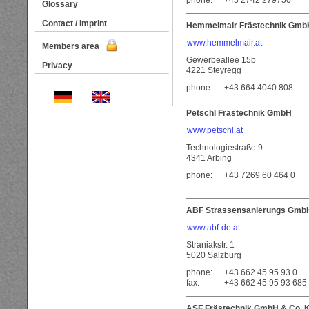
phone:
+43 2742 279750
Glossary
Contact / Imprint
Hemmelmair Frästechnik Gmb
www.hemmelmair.at
Members area
Gewerbeallee 15b
Privacy
4221 Steyregg
phone:
+43 664 4040 808
Petschl Frästechnik GmbH
www.petschl.at
Technologiestraße 9
4341 Arbing
phone:
+43 7269 60 464 0
ABF Strassensanierungs Gmb
www.abf-de.at
Straniakstr. 1
5020 Salzburg
phone:
+43 662 45 95 93 0
fax:
+43 662 45 95 93 685
ASF Frästechnik GmbH & Co. 