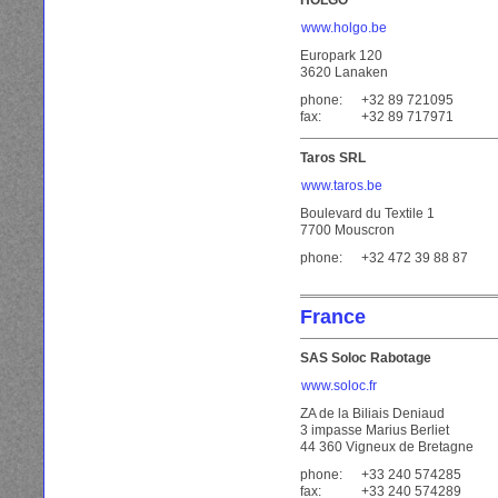
HOLGO
www.holgo.be
Europark 120
3620 Lanaken
phone:
+32 89 721095
fax:
+32 89 717971
Taros SRL
www.taros.be
Boulevard du Textile 1
7700 Mouscron
phone:
+32 472 39 88 87
France
SAS Soloc Rabotage
www.soloc.fr
ZA de la Biliais Deniaud
3 impasse Marius Berliet
44 360 Vigneux de Bretagne
phone:
+33 240 574285
fax:
+33 240 574289