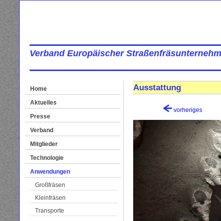
Verband Europäischer Straßenfräsunternehm
Ausstattung
Home
Aktuelles
vorheriges
Presse
Verband
Mitglieder
Technologie
Anwendungen
Großfräsen
Kleinfräsen
Transporte