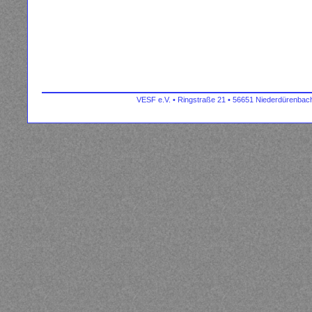
VESF e.V. • Ringstraße 21 • 56651 Niederdürenbach